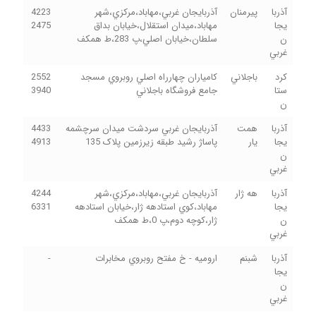
آذربا
پيرمنان
آذربايجان غربي،مهاباد،مرکزي،شهر
4223
يجا
مهاباد،ميدان استقلال،خيابان بداق
2475
ن
سلطان،خيابان اصلي،پ 283،ط همکف
غربي
کرد
باجلاني
کامياران چهارراه اصلي روبروي مسجد
2552
ستا
جامع فروشگاه باجلاني
3940
ن
آذربا
همت
آذربايجان غربي سردشت ميدان سرچشمه
4433
يجا
يار
پاساژ رشيد طبقه زيرزمين پلاک 135
4913
ن
غربي
آذربا
هه ژار
آذربايجان غربي،مهاباد،مرکزي،شهر
4244
يجا
مهاباد،کوي استادهه ژار،خيابان استادهه
6331
ن
ژار،کوچه دوم،پ 0،ط همکف
غربي
آذربا
شبنم
اروميه - خ مفتح روبروي مخابرات
-
يجا
ن
غربي