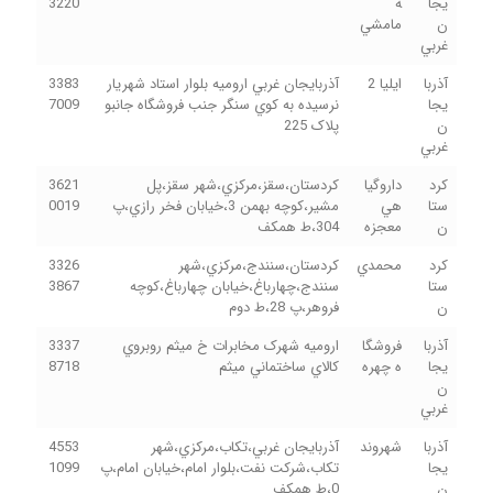
يجا
ه
3220
ن
مامشي
غربي
آذربا
ايليا 2
آذربايجان غربي اروميه بلوار استاد شهريار
3383
يجا
نرسيده به کوي سنگر جنب فروشگاه جانبو
7009
ن
پلاک 225
غربي
کرد
داروگيا
کردستان،سقز،مرکزي،شهر سقز،پل
3621
ستا
هي
مشير،کوچه بهمن 3،خيابان فخر رازي،پ
0019
ن
معجزه
304،ط همکف
کرد
محمدي
کردستان،سنندج،مرکزي،شهر
3326
ستا
سنندج،چهارباغ،خيابان چهارباغ،کوچه
3867
ن
فروهر،پ 28،ط دوم
آذربا
فروشگا
اروميه شهرک مخابرات خ ميثم روبروي
3337
يجا
ه چهره
کالاي ساختماني ميثم
8718
ن
غربي
آذربا
شهروند
آذربايجان غربي،تکاب،مرکزي،شهر
4553
يجا
تکاب،شرکت نفت،بلوار امام،خيابان امام،پ
1099
ن
0،ط همکف