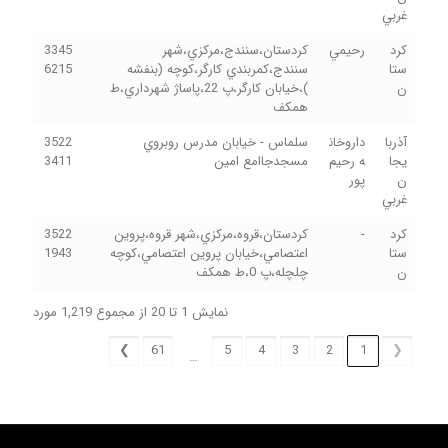
غربي
کرد
رحيمي
کردستان،سنندج،مرکزي،شهر
3345
ستا
سنندج،کمربندي کارگر،کوچه (بنفشه
6215
ن
)،خيابان کارگر،پ 22،پاساژ شهرداري،ط
همکف
آذربا
داروخان
سلماس - خيابان مدرس روبروي
3522
يجا
ه رحيم
مسجدجاامع امين
3411
ن
پور
غربي
کرد
-
کردستان،قروه،مرکزي،شهر قروه،پروين
3522
ستا
اعتصامي،خيابان پروين اعتصامي،کوچه
1943
ن
چلچله،پ 0،ط همکف
نمایش 1 تا 20 از مجموع 1,219 مورد
❯
61
5
4
3
2
1
❮
…