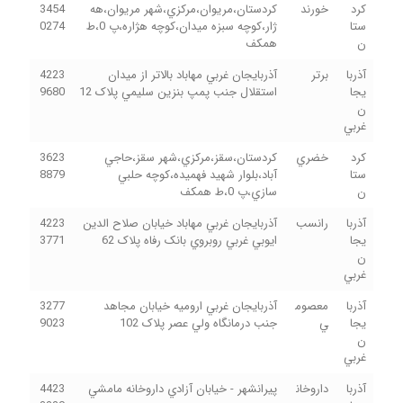
کرد
خورند
کردستان،مريوان،مرکزي،شهر مريوان،هه
3454
ستا
ژار،کوچه سبزه ميدان،کوچه هژاره،پ 0،ط
0274
ن
همکف
آذربا
برتر
آذربايجان غربي مهاباد بالاتر از ميدان
4223
يجا
استقلال جنب پمپ بنزين سليمي پلاک 12
9680
ن
غربي
کرد
خضري
کردستان،سقز،مرکزي،شهر سقز،حاجي
3623
ستا
آباد،بلوار شهيد فهميده،کوچه حلبي
8879
ن
سازي،پ 0،ط همکف
آذربا
رانسب
آذربايجان غربي مهاباد خيابان صلاح الدين
4223
يجا
ايوبي غربي روبروي بانک رفاه پلاک 62
3771
ن
غربي
آذربا
معصوم
آذربايجان غربي اروميه خيابان مجاهد
3277
يجا
ي
جنب درمانگاه ولي عصر پلاک 102
9023
ن
غربي
آذربا
داروخان
پيرانشهر - خيابان آزادي داروخانه مامشي
4423