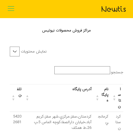
مراکز فروش محصولات نیوتیس
نمایش محتویات
جستجو:
ا
نام
آدرس پایگاه
تلف
س
پایگا
ن
تا
ه
ن
کرد
کرمانج
کردستان،سقز،مرکزي،شهر سقز،کريم
5420
ستا
ي
آباد،خيابان دارالصفا،کوچه الماس 5،پ
2681
ن
26،ط همکف