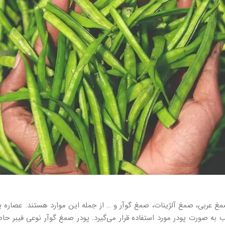
مغ عربی، صمغ آلژینات، صمغ گوآر و … از جمله این موارد هستند. عصاره ی
 به صورت پودر مورد استفاده قرار می‌گیرد. پودر صمغ گوآر نوعی فیبر ح