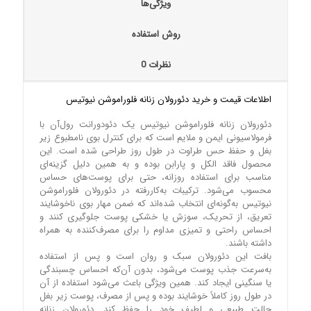
ویژگی‌ها
روش استفاده
نظرات
0
اطلاعات قیمت و خرید دئورولان زنانه فلوراموشن نیوتیس
دئورولان زنانه فلوراموشن نیوتیس یک دئودورانت رول‌آن با
فرمولاسیونی ایمن و ملایم است که برای کنترل بوی نامطبوع زیر
بغل و حفظ حس طراوت در طول روز طراحی شده است. این
محصول فاقد الکل و پارابن بوده و به همین دلیل گزینه‌ای
مناسب برای استفاده روزانه، حتی برای پوست‌های حساس
محسوب می‌شود. ترکیبات به‌کاررفته در دئورولان فلوراموشن
نیوتیس به‌گونه‌ای انتخاب شده‌اند که ضمن مهار بوی ناخوشایند
تعریق، از تحریک، سوزش یا خشکی پوست جلوگیری کنند و
احساس راحتی و تمیزی مداوم را برای مصرف‌کننده به همراه
داشته باشند.
بافت این دئورولان سبک و روان است و پس از استفاده
به‌سرعت جذب پوست می‌شود، بدون آن‌که احساس چسبندگی
یا سنگینی ایجاد کند. همین ویژگی باعث می‌شود استفاده از آن
در طول روز کاملاً خوشایند بوده و پس از مصرف، پوست زیر بغل
حالت طبیعی و لطیف خود را حفظ کند. دئورولان زنانه