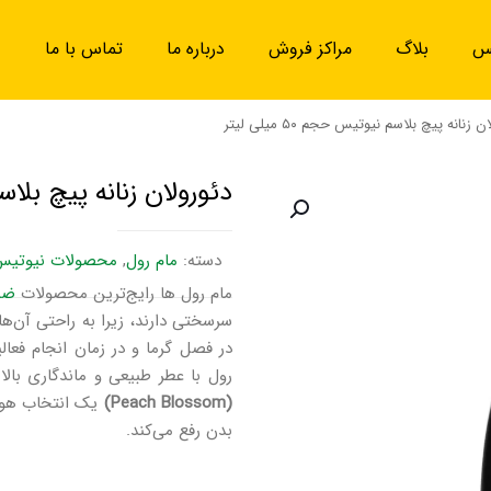
یس
بلاگ
مراکز فروش
درباره ما
تماس با ما
 زنانه پیچ بلاسم نیوتیس حجم ۵۰ میلی لیتر
دئورولان زنانه پیچ بلاسم نیو
دسته:
مام رول
,
محصولات نیوتیس
مام رول ها رایج‌ترین محصولات
ضد
سرسختی دارند، زیرا به راحتی آن‌ه
در فصل گرما و در زمان انجام فعا
رول با عطر طبیعی و ماندگاری بال
(Peach Blossom)
یک انتخاب هوشمن
بدن رفع می‌کند.