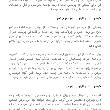
مالیده شود، یعنی در نقطه‌ای که باکتری‌ها حضور دارند. البته استفاده از
آن برای کسانی که پوستی چرب دارند، توصیه نمی‌شود و قبل از مصرف،
بهتر است حتما با پزشک خود مشورت کنند.
خواص روغن نارگیل برای دور چشم
بسیاری از افراد در گروه‌های سنی مختلف از نواحی سیاه اطراف چشم
رنج می‌برند. چین و چروک‌ها، پف زیر چشم و افتادگی پوست نیز از
جمله مشکلات رایج ناحیه دور چشم هستند که با استفاده از روش‌های
طبیعی مانند استفاده از روغن نارگیل می‌تواند شما را در بهبود این علائم
یاری دهد.
برای استفاده از این محصول ابتدا دست‌ها و صورت خود را کامل بشویید
و ناحیه اطراف چشمانتان را با ملایمت خشک کنید. سپس مقدار بسیار
کمی از روغن را با کمک انگشتانتان که کاملا تمیز هستند، روی تیرگی زیر
چشم‌ها بزنید و ماساژ دهید. هرگز روغن را به زیر چشمان خود نمالید و
روغن را با ملایمت به ناحیه دور چشم خود بزنید. این گونه پوستتان
روغن را به خوبی جذب کرده و در عین حال، آسیبی به آن وارد نمی‌شود.
خواص روغن نارگیل برای مو
اگر به دنبال موهای نرم و براق هستید، این محصول با وجود خواصی که
دارد بهترین و مطمئن ترین گزینه برای شما خواهد بود.این روغن طبیعی
تقریبا برای انواع موها مناسب بوده و مملو از اسیدهای چرب است که
می‌تواند به ترمیم آسیب‌های روزمره، بهبود بافت مو، تحریک رشد مو و