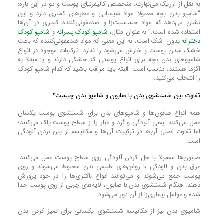
به نقل از ارریک می‌نهارت، متخصص کالیفرنیای پوست و مو در این باره:
“شامپو بدن بچه معمولا مواد شیمیایی و عطر‌های کمتری دارد و این
نشان می‌دهد که مواد حساسیت‌زا و ضدعفونی‌کننده کمتری در آن‌ها
استفاده شده است.” به عنوان مثال،
شامپو کودک پسرانه
و
شامپو کودک
دخترانه
بدون اشک است، به این معنی که مواد ضدعفونی‌کننده که باعث
خشک شدن پوست و خارش می‌شود را ندارد. ترکیبات موجود در انواع
شامپوهای بدن بچه برا‌ی انواع پوستی که خشکی دارند و یا مبتلا به
اگزما هستند، مناسب است. البته باید مراقب باشید که کدام شامپو کودک
را انتخاب می‌کنید.
تفاوت بین شستشوی بدن با صابون و شامپو بدن چیست؟
همه انواع صابون‌ها و شامپو‌های بدن برای شستشوی پوست یکسان
عمل می‌کنند. یعنی آلودگی و گرد و غبار را از سطح پوست پاک می‌کنند؛
اما تفاوت اصلی آن‌ها در ترکیبات آن‌ها و مکانیسم از بین بردن آلودگی
است.
صابون‌ها معمولا با حل کردن آلودگی روی سطح پوست عمل می‌کنند.
عرق بدن و آلودگی با روغن‌های طبیعی بدن مخلوط می‌شوند و روی
پوست جمع می‌شوند و می‌توانند انواع باکتری‌ها را در خود پرورش
دهند. هنگام شستشوی بدن با صابون، لایه‌های چربی از روی پوست جدا
شده و عوامل بیماری‌زا از آن دور می‌شود.
شامپوی بدن نیز از مکانیسم شستشوی یکسانی برای تمیز کردن بدن