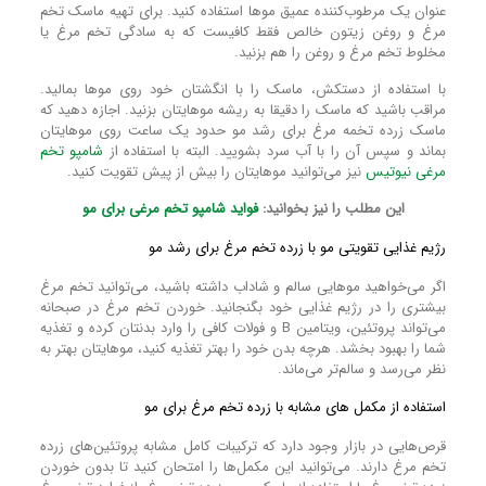
عنوان یک مرطوب‌کننده عمیق مو‌ها استفاده کنید. برای تهیه ماسک تخم
مرغ و روغن زیتون خالص فقط کافیست که به سادگی تخم مرغ یا
مخلوط تخم مرغ و روغن را هم بزنید.
با استفاده از دستکش، ماسک را با انگشتان خود روی مو‌ها بمالید.
مراقب باشید که ماسک را دقیقا به ریشه مو‌هایتان بزنید. اجازه دهید که
ماسک زرده تخمه مرغ برای رشد مو حدود یک ساعت روی مو‌هایتان
بماند و سپس آن را با آب سرد بشویید. البته با استفاده از
شامپو تخم
مرغی نیوتیس
نیز می‌توانید موهایتان را بیش از پیش تقویت کنید.
این مطلب را نیز بخوانید:
فواید شامپو تخم مرغی برای مو
رژیم غذایی تقویتی مو با زرده تخم مرغ برای رشد مو
اگر می‌خواهید مو‌هایی سالم و شاداب داشته باشید، می‌توانید تخم مرغ
بیشتری را در رژیم غذایی خود بگنجانید. خوردن تخم مرغ در صبحانه
می‌تواند پروتئین، ویتامین B و فولات کافی را وارد بدنتان کرده و تغذیه
شما را بهبود بخشد. هرچه بدن خود را بهتر تغذیه کنید، مو‌هایتان بهتر به
نظر می‌رسد و سالم‌تر می‌ماند.
استفاده از مکمل‌ های مشابه با زرده تخم مرغ برای مو
قرص‌هایی در بازار وجود دارد که ترکیبات کامل مشابه پروتئین‌های زرده
تخم مرغ دارند. می‌توانید این مکمل‌ها را امتحان کنید تا بدون خوردن