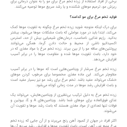
برخی از افراد استفاده از زرده تخم مرغ برای مو را به عنوان درمانی برای
ریزش مو، ترمیم مو‌های شکننده و یا رشد سریع مو‌ها توصیه می‌کنند.
فواید تخم مرغ برای مو کدامند؟
برای درک اینکه متوجه شوید زرده تخم مرغ چگونه به تقویت مو‌ها کمک
می‌کند، ابتدا باید در مورد عواملی که باعث مشکلات موها می‌شود، بیشتر
بدانید. رژیم غذایی نامناسب، درمان‌های شیمیایی بیش از حد، استرس
اکسیداتیو ناشی از محیط و حالت دادن گرما، همگی می‌توانند
پروتئین‌های ساقه مو را از بین ببرند. زرده تخم مرغ با مواد مغذی که در
خود دارد، باعث تقویت مو‌ها شده و مقاومت مو‌ها را در برابر آسیب
افزایش می‌دهد.
زرده تخم مرغ سرشار از ویتامین‌هایی است که موها را در برابر آسیب
مقاوم‌تر می‌کند. این ماده مغذی مخصوصا برای مرطوب کردن مو‌های
خشک می‌تواند مفید باشد. تخم مرغ برای رشد مو نیز بسیار مفید است
و باعث افزایش رشد مو‌ها در مدت زمانی کوتاه می‌شود.
زرده تخم مرغ به دلیل ترکیب بی‌نظیری از ویتامین‌هایش، می‌تواند یک
غذای فوق‌العاده برای مو‌های شما باشد. ویتامین‌های A و E، بیوتین و
فولات تنها تعدادی از مواد مغذی هستند که باعث رشد مو‌ها و تقویت آن
می‌شوند.
اکثر افراد در جهان از کمبود آهن رنج می‌برند و از آن جایی که زرده تخم
مرغ منبع غنی آهن است، باعث تقویت مو‌ها و افزایش رشد سریع آن‌ها