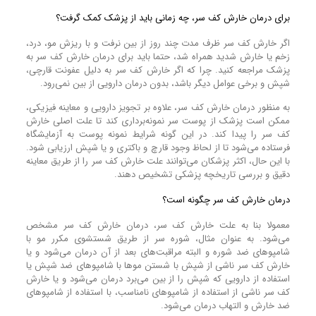
برای درمان خارش کف سر، چه زمانی باید از پزشک کمک گرفت؟
اگر خارش کف سر ظرف مدت چند روز از بین نرفت و با ریزش مو، درد،
زخم یا خارش شدید همراه شد، حتما باید برای درمان خارش کف سر به
پزشک مراجعه کنید. چرا که اگر خارش کف سر به دلیل عفونت قارچی،
شپش و برخی عوامل دیگر باشد، بدون درمان دارویی از بین نمی‌رود.
به منظور درمان خارش کف سر، علاوه بر تجویز دارویی و معاینه فیزیکی،
ممکن است پزشک از پوست سر نمونه‌برداری کند تا علت اصلی خارش
کف سر را پیدا کند. در این گونه شرایط نمونه پوست به آزمایشگاه
فرستاده می‌شود تا از لحاظ وجود قارچ و باکتری و یا شپش ارزیابی شود.
با این حال، اکثر پزشکان می‌توانند علت خارش کف سر را از طریق معاینه
دقیق و بررسی تاریخچه پزشکی تشخیص دهند.
درمان خارش کف سر چگونه است؟
معمولا بنا به علت خارش کف سر، درمان خارش کف سر مشخص
می‌شود. به عنوان مثال، شوره سر از طریق شستشوی مکرر مو با
شامپو‌های ضد شوره و البته مراقبت‌های بعد از آن درمان می‌شود و یا
خارش کف سر ناشی از شپش با شستن مو‌ها با شامپو‌های ضد شپش یا
استفاده از دارویی که شپش را از بین می‌برد درمان می‌شود و یا خارش
کف سر ناشی از استفاده از شامپو‌های نامناسب، با استفاده از شامپو‌های
ضد خارش و التهاب درمان می‌شود.