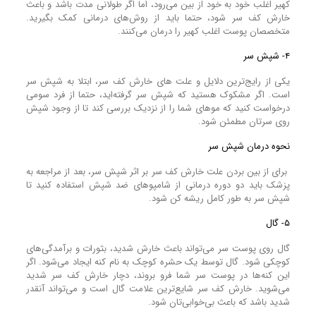
کهیر اغلب خود به خود از بین می‌رود، اما اگر طولانی مدت باشد و باعث
خارش کف سر شود، حتما باید از روش‌های درمانی کمک بگیرید.
متخصصان پوست اغلب کهیر را درمان می‌کنند.
۴- شپش سر
یکی از رایج‌ترین دلایل و علت های خارش کف سر، ابتلا به شپش سر
است. اگر مشکوک هستید که شپش سر گرفته‌اید، حتما از فرد سومی
درخواست کنید که مو‌های شما را از نزدیک بررسی کند تا از وجود شپش
روی سرتان مطمئن شود.
نحوه درمان شپش سر
برای از بین بردن علت خارش کف سر بر اثر شپش سر، بعد از مراجعه به
پزشک باید دو دوره درمانی از شامپو‌های ضد شپش استفاده کنید تا
شپش سر به طور کامل ریشه کن شود.
۵- گال
گال روی پوست سر می‌تواند باعث خارش شدید، بثورات و برآمدگی‌های
کوچکی شود. گال توسط یک حشره کوچک به نام کنه ایجاد می‌شود. اگر
این کنه‌ها در پوست سر شما فرو بروند، دچار خارش کف سر شدید
می‌شوید. خارش کف سر شایع‌ترین علامت گال است و می‌تواند آنقدر
شدید باشد که باعث بی‌خوابی‌تان شود.