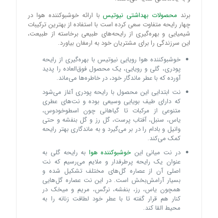
برند
محصولات بهداشتی نیوتیس
با ارائه خوشبوکننده هوا در
چهار رایحه متفاوت سعی کرده است با استفاده از بهترین ترکیبات
شیمیایی و بهره‌گیری از رایحه‌های طبیعی برخاسته از طبیعت،
این سرزندگی را برای مشتریان خود به ارمغان بیاورد.
خوشبوکننده هوا رویایی نیوتیس با بهره‌گیری از رایحه
پودری، گلی و رویایی، یک محصول فوق‌العاده را پدید
آورده که با عطر ماندگار خود، در خاطره‌ها می‌ماند.
نت ابتدایی این محصول با رایحه پودری آغاز می‌شود
که دارای طیف بویایی وسیعی بوده و نت‌های عطری
متنوعی از مرکبات تا گیاهانی چون اسطوخودوس،
یاس، سنبل، آفتاب پرست، گل رز و گل بنفشه و حتی
وانیل و بادام را در بر می‌گیرد و به ماندگاری بهتر رایحه
کمک می‌کند.
در نت میانی این
خوشبوکننده هوا
به رایحه گلی به
عنوان یک رایحه پرطرفدار و ملایم می‌رسیم که نت
اصلی آن از عصاره گل‌های مختلف تشکیل شده و
بسیار آرامش‌بخش است. در این نت عصاره گل‌هایی
همچون یاس، رز، بنفشه، نرگس، مریم و میخک در
کنار هم قرار گفته تا با عطر خود لطافت زنانه را به
محیط القا کند.