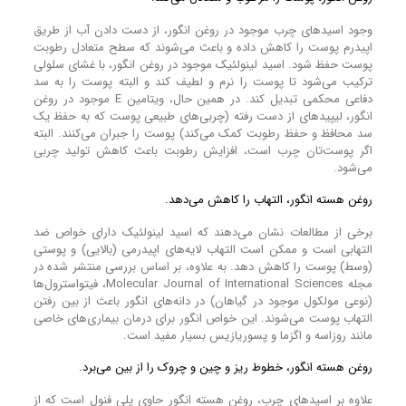
وجود اسید‌های چرب موجود در روغن انگور، از دست دادن آب از طریق
اپیدرم پوست را کاهش داده و باعث می‌شوند که سطح متعادل رطوبت
پوست حفظ شود. اسید لینولئیک موجود در روغن انگور، با غشای سلولی
ترکیب می‌شود تا پوست را نرم و لطیف کند و البته پوست را به سد
دفاعی محکمی تبدیل کند. در همین حال، ویتامین E موجود در روغن
انگور، لیپید‌های از دست رفته (چربی‌های طبیعی پوست که به حفظ یک
سد محافظ و حفظ رطوبت کمک می‌کند) پوست را جبران می‌کنند. البته
اگر پوست‌تان چرب است، افزایش رطوبت باعث کاهش تولید چربی
می‌شود.
روغن هسته انگور، التهاب را کاهش می‌دهد.
برخی از مطالعات نشان می‌دهند که اسید لینولئیک دارای خواص ضد
التهابی است و ممکن است التهاب لایه‌های اپیدرمی (بالایی) و پوستی
(وسط) پوست را کاهش دهد. به علاوه، بر اساس بررسی منتشر شده در
مجله Molecular Journal of International Sciences، فیتواسترول‌ها
(نوعی مولکول موجود در گیاهان) در دانه‌های انگور باعث از بین رفتن
التهاب پوست می‌شوند. این خواص انگور برای درمان بیماری‌های خاصی
مانند روزاسه و اگزما و پسوریازیس بسیار مفید است.
روغن هسته انگور، خطوط ریز و چین و چروک را از بین می‌برد.
علاوه بر اسید‌های چرب، روغن هسته انگور حاوی پلی فنول است که از