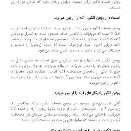
روغن هسته انگور برای پوست مزایای زیادی دارد که شامل موارد زیر
هستند:
استفاده از روغن انگور، آکنه را از بین می‌برد.
روغن هسته انگور حاوی مقدار زیادی اسید لینولئیک، نوعی اسید چرب
امگا ۶ است که می‌تواند با کاهش منافذ مسدود شده، به کنترل و درمان
آکنه کمک کند. مطابق با تحقیقات مشخص شده است که پوست مستعد
آکنه دارای کمبود اسید لینولئیک است که سبوم (روغن) را ضخیم و
چسبناک می‌کند و منجر به مسدود شدن منافذ می‌شود.
روغن انگور، ضد التهاب و ضد میکروبی قوی است. به همین دلیل به
راحتی جوش‌ها را درمان می‌کند. در واقع می‌تواند به جای روغن درخت
چای که یکی از دشمنان سرسخت آکنه است، استفاده شود. مطابق با
گفته متخصصین پوست، ویتامین E موجود در روغن انگور جای جوش و
زخم را از بین می‌برد.
روغن انگور رادیکال‌های آزاد را از بین می‌برد.
آنتی اکسیدان‌های موجود در روغن هسته انگور، مانند ویتامین C،
ویتامین E و… آسیب‌های ناشی از وجود رادیکال‌های آزاد و اشعه UV
خورشید را خنثی می‌کنند. البته از پوست در مقابل سرطان نیز محافظت
کرده و باعث می‌شوند که سلول‌های پوست در سلامت کامل باشند.
روغن انگور، پوست را مرطوب و متعادل می‌کند.