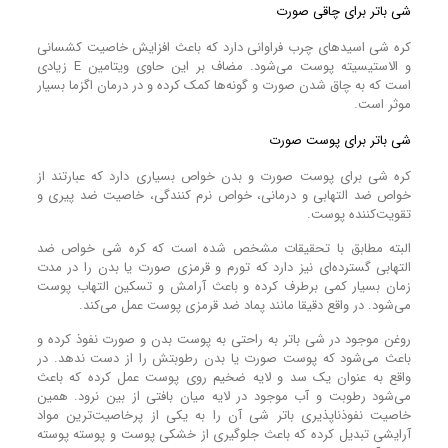
شی باتر برای چاقی صورت
کره شی اسید‌های چرب فراوانی دارد که باعث افزایش خاصیت کشسانی
و الاستیسیته پوست می‌شود. مضاف بر این حاوی ویتامین E زیادی
است که به چاق شدن صورت و گونه‌ها کمک کرده و در درمان اگزما بسیار
موثر است.
شی باتر برای پوست صورت
کره شی برای پوست صورت و بدن خواص بسیاری دارد که عبارتند از
خواص ضد التهابی و درمانی، خواص نرم کنندگی، خاصیت ضد پیری و
تقویت‌کننده پوست.
البته مطابق با تحقیقات مشخص شده است که کره شی خواص ضد
التهابی گسترده‌ای نیز دارد که تورم و قرمزی صورت یا بدن را در مدت
زمان بسیار کمی برطرف کرده و باعث آرامش و تسکین التهاب پوست
می‌شود. در واقع دقیقا مانند پماد ضد قرمزی پوست عمل می‌کند.
روغن موجود در شی باتر به راحتی به پوست بدن و صورت نفوذ کرده و
باعث می‌شود که پوست صورت یا بدن رطوبتش را از دست ندهد. در
واقع به عنوان یک سد و لایه ضخیم روی پوست عمل کرده که باعث
می‌شود رطوبت و آب موجود در لایه میان بافتی از بین نرود. همین
خاصیت نفوذناپذیری باتر شی آن را به یکی از پرخاصیت‌ترین مواد
آرایشی تبدیل کرده که باعث جلوگیری از خشکی پوست و پوسته پوسته