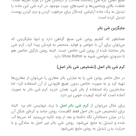
منبع اصلی کره شی (Shea Butter) از درختان شی در غرب آفریقا است.
غلظت بالای ویتامین‌ها و اسید‌های چرب موجود در کره شی این ماده را
تبدیل به یک ماده آرایشی‌ ایده‌آل برای مرطوب کردن و نرم کردن پوست
تبدیل کرده است.
جایگزین شی باتر
همانطور که گفتیم روغن شی منبع گیاهی دارد و تنها جایگزینی که
می‌توان برای آن با خواص و فواید منحصر به فردش پیدا کرد، کرم شی
باتر ساخته شده از روغن شی خالص است. البته روغن نارگیل خالص هم
تا حدودی خواصی شبیه به Shea Butter دارد.
کرم شی باتر اصل (تشخیص شی باتر اصل)
در حال حاضر روغن شی یا به عبارتی باتر عطاری را می‌توان از عطاری‌ها
تهیه کرد و به صورت خالص بدون هیچ افزودنی از آن استفاده کرد؛ اما
ساده‌ترین راه استفاده از باتر شی، همان خرید کرم شی باتر به صورت
آماده است که البته کیفیت خوبی نیز دارد.
برای مثال می‌توان از
کرم شی باتر اصل
با برند نیوتیس نام برد. البته
برای تشخیص شی باتر اصل فقط کافیست روغن جامد و کره‌ای شکل آن
را در میان دستانتان نگه داشته و بعد از چند ثانیه می‌بینید که سریعا آب
شده و تبدیل به مایع می‌شود. روغن شی باتر غیر اصل به سادگی و با
حرارت بدن تبدیل به روغن مایع نمی‌شود.