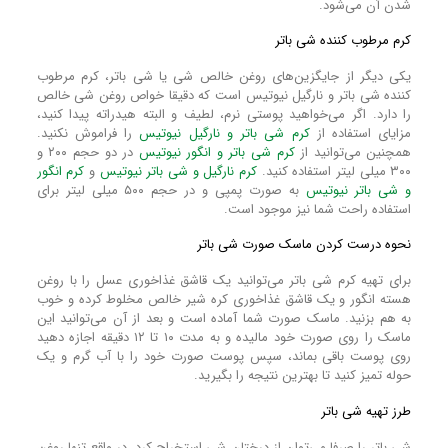
شدن آن می‌شود.
کرم مرطوب‌ کننده شی باتر
یکی دیگر از جایگزین‌های روغن خالص شی یا شی باتر، کرم مرطوب‌
کننده شی باتر و نارگیل نیوتیس است که دقیقا خواص روغن شی خالص
را دارد. اگر می‌خواهید پوستی نرم، لطیف و البته هیدراته پیدا کنید،
مزایای استفاده از
کرم شی باتر و نارگیل نیوتیس
را فراموش نکنید.
همچنین می‌توانید از
کرم شی باتر و انگور نیوتیس
در دو حجم ۲۰۰ و
۳۰۰ میلی لیتر استفاده کنید.
کرم نارگیل و شی باتر نیوتیس
و
کرم انگور
و شی باتر نیوتیس
به صورت پمپی و در حجم ۵۰۰ میلی لیتر برای
استفاده راحت شما نیز موجود است.
نحوه درست کردن ماسک صورت شی باتر
برای تهیه کرم شی باتر می‌توانید یک قاشق غذاخوری عسل را با روغن
هسته انگور و یک قاشق غذاخوری کره شیر خالص مخلوط کرده و خوب
به هم بزنید. ماسک صورت شما آماده است و بعد از آن می‌توانید این
ماسک را روی صورت خود مالیده و به مدت ۱۰ تا ۱۲ دقیقه اجازه دهید
روی پوست باقی بماند، سپس پوست صورت خود را با آب گرم و یک
حوله تمیز کنید تا بهترین نتیجه را بگیرید.
طرز تهیه شی باتر
شی باتر را صرفا می‌توان از درختان شی استخراج کرد. در واقع تنها روغن